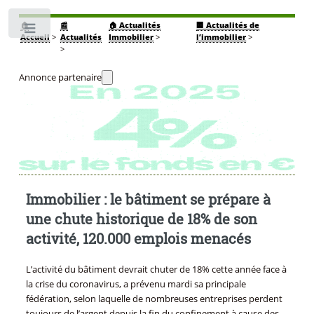
🏠
📰
🏠 Actualités
🏢 Actualités de
Toggle
Accueil
>
Actualités
Immobilier
>
l’immobilier
>
>
Annonce partenaire
Immobilier : le bâtiment se prépare à
une chute historique de 18% de son
activité, 120.000 emplois menacés
L’activité du bâtiment devrait chuter de 18% cette année face à
la crise du coronavirus, a prévenu mardi sa principale
fédération, selon laquelle de nombreuses entreprises perdent
toujours de l’argent depuis la fin du confinement à cause des