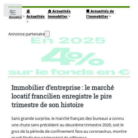
🏠
📰
🏠 Actualités
🏢 Actualités de
Toggle
Accueil
>
Actualités
Immobilier
>
l’immobilier
>
>
Annonce partenaire
Immobilier d’entreprise : le marché
locatif francilien enregistre le pire
trimestre de son histoire
Sans grande surprise, le marché français des bureaux a connu
une chute sans précédent au deuxième trimestre 2020, soit le
gros de la période de confinement face au coronavirus, montre
mardi l’indicateur trimestriel de référence.