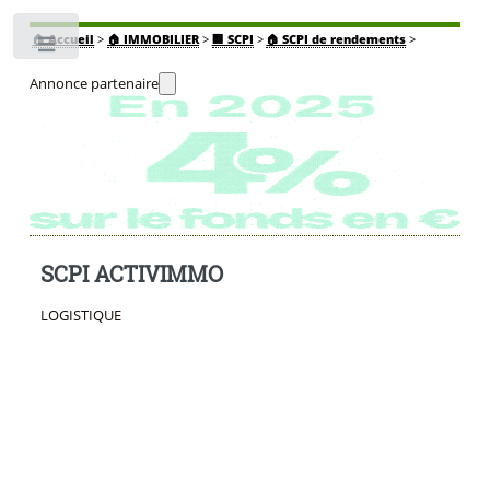
🏠
Accueil
>
🏠 IMMOBILIER
>
🏢 SCPI
>
🏠 SCPI de rendements
>
Toggle
Annonce partenaire
SCPI ACTIVIMMO
LOGISTIQUE