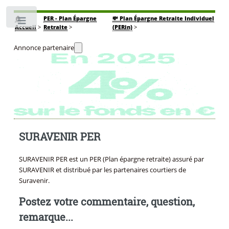
🏠
PER - Plan Épargne
💸 Plan Épargne Retraite Individuel
Toggle
Accueil
>
Retraite
>
(PERin)
>
Annonce partenaire
SURAVENIR PER
SURAVENIR PER est un PER (Plan épargne retraite) assuré par
SURAVENIR et distribué par les partenaires courtiers de
Suravenir.
Postez votre commentaire, question,
remarque...