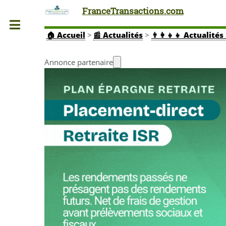
FranceTransactions.com
Toggle
🏠
Accueil
>
📰 Actualités
>
👨‍👩‍👧‍👧 Actuali
Annonce partenaire