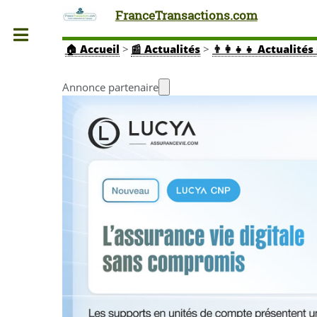
FranceTransactions.com
Toggle
🏠
Accueil
>
📰 Actualités
>
👨‍👩‍👧‍👧 Actuali
Annonce partenaire