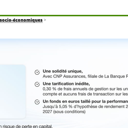
tés socio-économiques
>