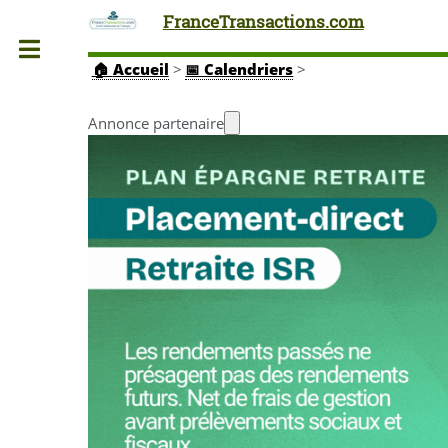
FranceTransactions.com
Toggle
🏠
Accueil
>
📅 Calendriers
>
Annonce partenaire