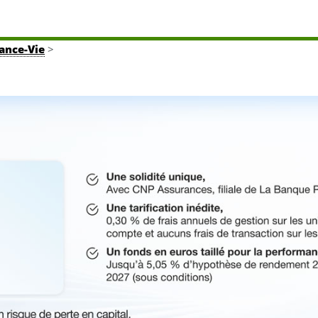
rance-Vie
>