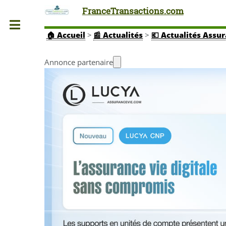
FranceTransactions.com
Toggle
🏠
Accueil
>
📰 Actualités
>
💶 Actualités Assu
Annonce partenaire