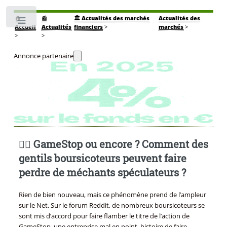
🏠
📰
🏛️ Actualités des marchés
Actualités des
Toggle
Accueil
Actualités
financiers
>
marchés
>
>
>
Annonce partenaire
🏴‍☠️ GameStop ou encore ? Comment des
gentils boursicoteurs peuvent faire
perdre de méchants spéculateurs ?
Rien de bien nouveau, mais ce phénomène prend de l’ampleur
sur le Net. Sur le forum Reddit, de nombreux boursicoteurs se
sont mis d’accord pour faire flamber le titre de l’action de
GameStop, une entreprise mal en point, histoire de faire