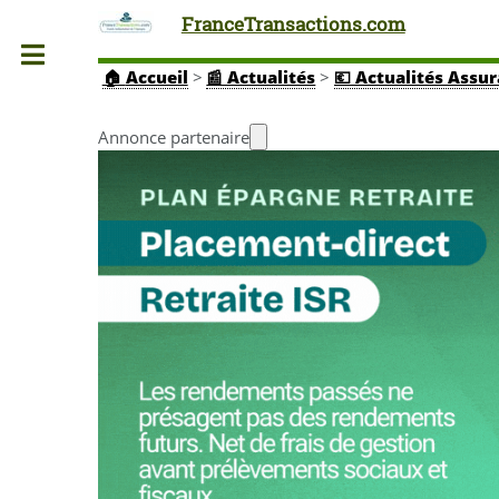
FranceTransactions.com
Toggle
🏠
Accueil
>
📰 Actualités
>
💶 Actualités Assu
Annonce partenaire