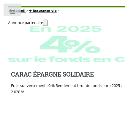
🏠
Accueil
>
☂️ Assurance-vie
>
Toggle
Annonce partenaire
CARAC ÉPARGNE SOLIDAIRE
Frais sur versement :
0 %
Rendement brut du fonds euro 2025 :
2.020 %