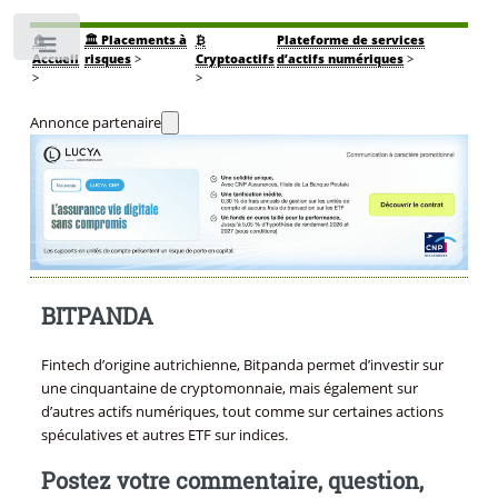
🏠
🏛️ Placements à
₿
Plateforme de services
Toggle
Accueil
risques
>
Cryptoactifs
d’actifs numériques
>
>
>
Annonce partenaire
BITPANDA
Fintech d’origine autrichienne, Bitpanda permet d’investir sur
une cinquantaine de cryptomonnaie, mais également sur
d’autres actifs numériques, tout comme sur certaines actions
spéculatives et autres ETF sur indices.
Postez votre commentaire, question,