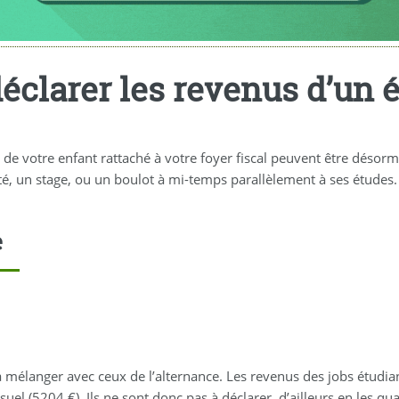
clarer les revenus d’un é
 de votre enfant rattaché à votre foyer fiscal peuvent être désor
té, un stage, ou un boulot à mi-temps parallèlement à ses étude
e
à mélanger avec ceux de l’alternance. Les revenus des jobs étudia
suel (5204 €). Ils ne sont donc pas à déclarer, d’ailleurs en les qu