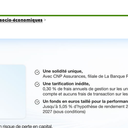
tés socio-économiques
>