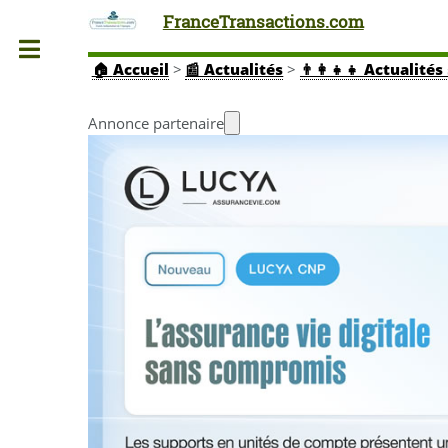
FranceTransactions.com
Toggle
🏠
Accueil
>
📰 Actualités
>
👨‍👩‍👧‍👧 Actuali
Annonce partenaire