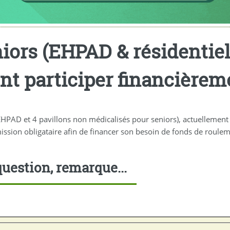
ors (EHPAD & résidentiel) 
t participer financièreme
 EHPAD et 4 pavillons non médicalisés pour seniors), actuelleme
ssion obligataire afin de financer son besoin de fonds de roulem
uestion, remarque...