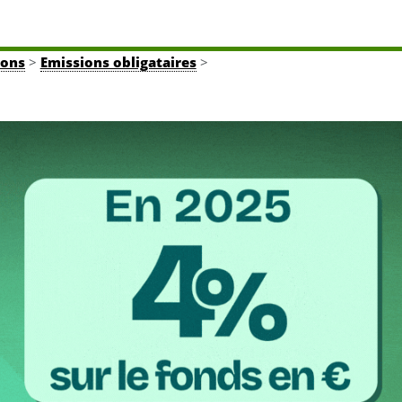
ions
>
Emissions obligataires
>