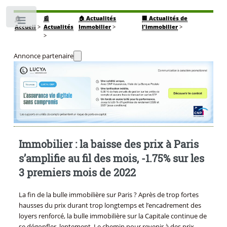
🏠
📰
🏠 Actualités
🏢 Actualités de
Toggle
Accueil
>
Actualités
Immobilier
>
l’immobilier
>
>
Annonce partenaire
Immobilier : la baisse des prix à Paris
s’amplifie au fil des mois, -1.75% sur les
3 premiers mois de 2022
La fin de la bulle immobilière sur Paris ? Après de trop fortes
hausses du prix durant trop longtemps et l’encadrement des
loyers renforcé, la bulle immobilière sur la Capitale continue de
se dégonfler, lentement. Le chemin pour revenir à des prix