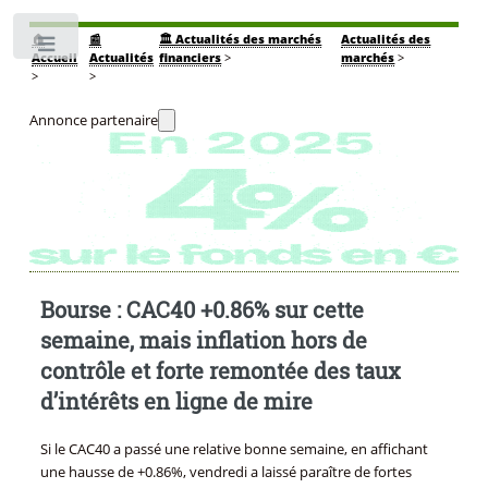
🏠
📰
🏛️ Actualités des marchés
Actualités des
Toggle
Accueil
Actualités
financiers
>
marchés
>
>
>
Annonce partenaire
Bourse : CAC40 +0.86% sur cette
semaine, mais inflation hors de
contrôle et forte remontée des taux
d’intérêts en ligne de mire
Si le CAC40 a passé une relative bonne semaine, en affichant
une hausse de +0.86%, vendredi a laissé paraître de fortes