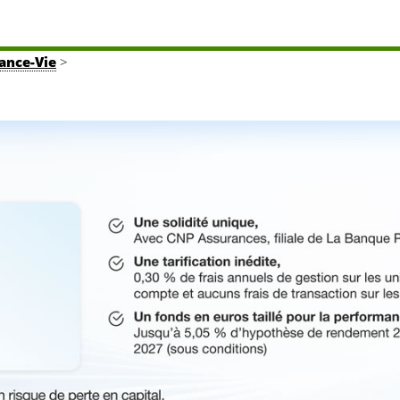
rance-Vie
>