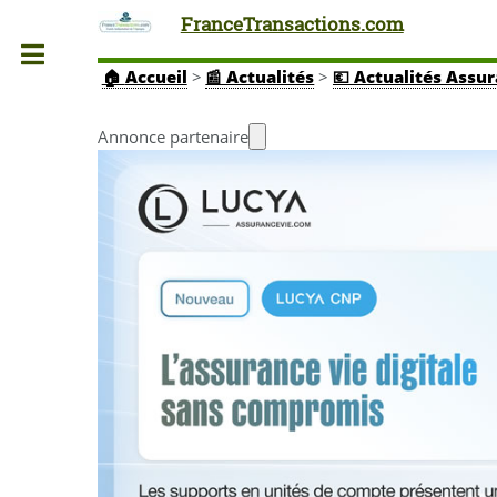
FranceTransactions.com
Toggle
🏠
Accueil
>
📰 Actualités
>
💶 Actualités Assu
Annonce partenaire