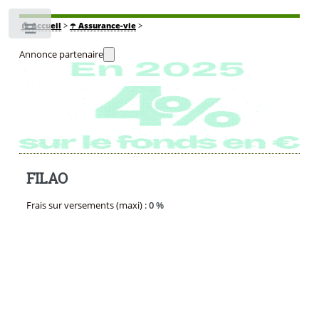
🏠
Accueil
>
☂️ Assurance-vie
>
Toggle
Annonce partenaire
FILAO
Frais sur versements (maxi) :
0 %