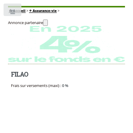
🏠
Accueil
>
☂️ Assurance-vie
>
Toggle
Annonce partenaire
FILAO
Frais sur versements (maxi) :
0 %