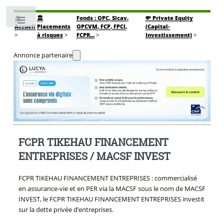
🏠
🏛️
Fonds : OPC, Sicav,
💸 Private Equity
Toggle
Accueil
Placements
OPCVM, FCP, FPCI,
(Capital-
>
à risques
>
FCPR...
>
Investissement)
>
Annonce partenaire
FCPR TIKEHAU FINANCEMENT
ENTREPRISES / MACSF INVEST
FCPR TIKEHAU FINANCEMENT ENTREPRISES : commercialisé
en assurance-vie et en PER via la MACSF sous le nom de MACSF
INVEST, le FCPR TIKEHAU FINANCEMENT ENTREPRISES investit
sur la dette privée d’entreprises.