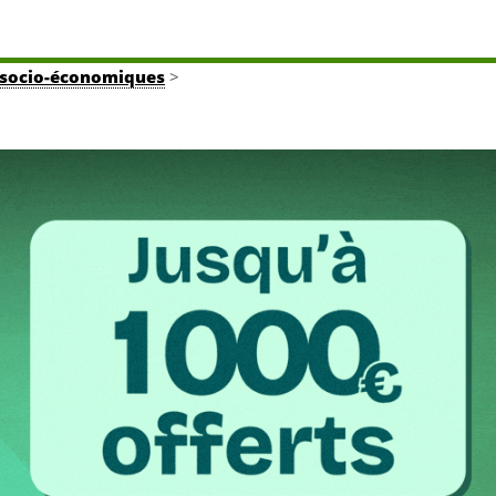
tés socio-économiques
>