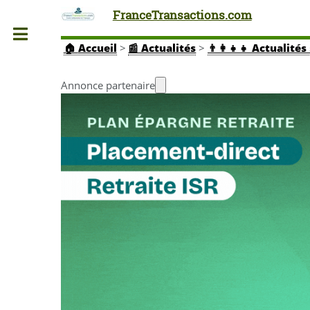
FranceTransactions.com
Toggle
🏠
Accueil
>
📰 Actualités
>
👨‍👩‍👧‍👧 Actuali
Annonce partenaire