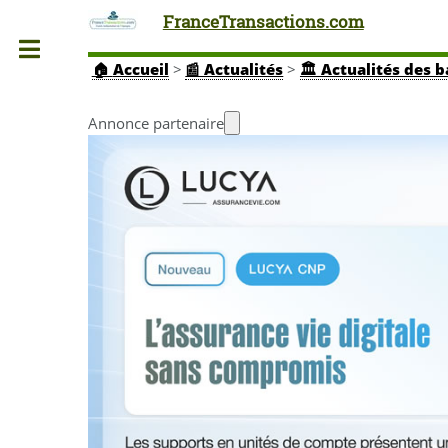
FranceTransactions.com
Toggle
🏠
Accueil
>
📰 Actualités
>
🏛️ Actualités des 
Annonce partenaire