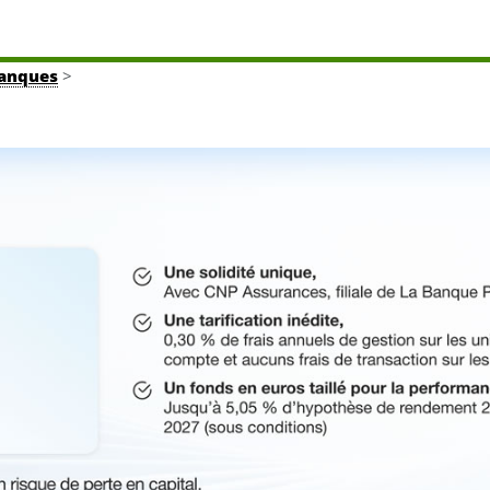
banques
>