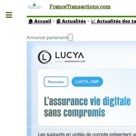
FranceTransactions.com
Toggle
🏠
Accueil
>
📰 Actualités
>
📈 Actualités des t
Annonce partenaire