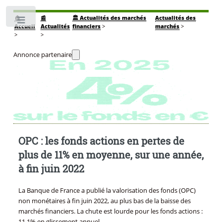
🏠
📰
🏛️ Actualités des marchés
Actualités des
Toggle
Accueil
Actualités
financiers
>
marchés
>
>
>
Annonce partenaire
OPC : les fonds actions en pertes de
plus de 11% en moyenne, sur une année,
à fin juin 2022
La Banque de France a publié la valorisation des fonds (OPC)
non monétaires à fin juin 2022, au plus bas de la baisse des
marchés financiers. La chute est lourde pour les fonds actions :
11,1% en glissement annuel.