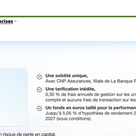
prises
>