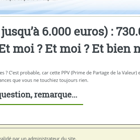
usqu’à 6.000 euros) : 730.
Et moi ? Et moi ? Et bien 
 ? C’est probable, car cette PPV (Prime de Partage de la Valeur) e
hances que vous ne touchiez toujours rien.
uestion, remarque...
alidé par un administrateur du site.