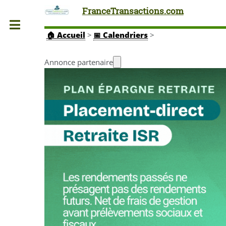
FranceTransactions.com
Toggle
🏠
Accueil
>
📅 Calendriers
>
Annonce partenaire