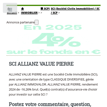
🏠
🏠
🏢 SCPI
SCI (Société Civile Immobilière) / SC
Toggle
Accueil
>
IMMOBILIER
>
>
/ SCP
>
Annonce partenaire
SCI ALLIANZ VALUE PIERRE
ALLIANZ VALUE PIERRE est une Société Civile Immobilière (SCI),
avec une orientation de type CLASSIQUE DIVERSIFIEE, gérée
par ALLIANZ IMMOVALOR. ALLIANZ VALUE PIERRE, rendement
2024 de -16.26% brut. Quel(s) contrat(s) d'assurance-vie choisir
pour investir sur cette SCI ?
Postez votre commentaire, question,