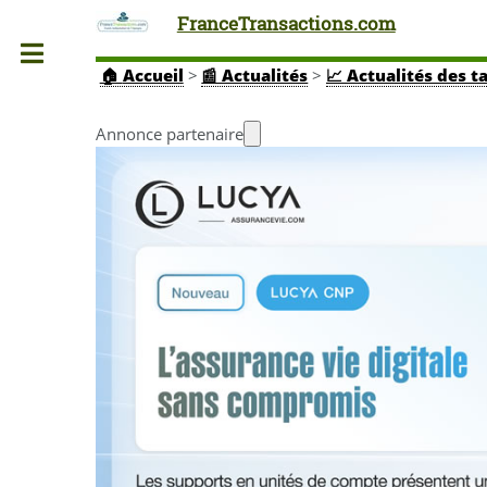
FranceTransactions.com
Toggle
🏠
Accueil
>
📰 Actualités
>
📈 Actualités des t
Annonce partenaire