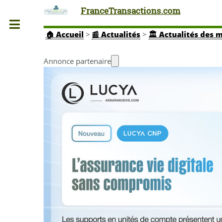
FranceTransactions.com
Toggle
🏠
Accueil
>
📰 Actualités
>
🏛️ Actualités des 
Annonce partenaire