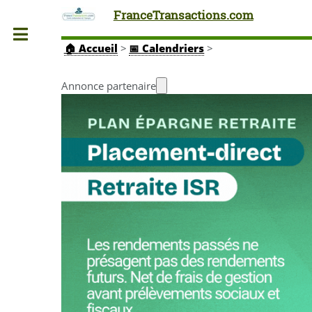
FranceTransactions.com
Toggle
🏠
Accueil
>
📅 Calendriers
>
Annonce partenaire