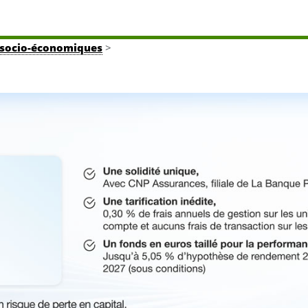
tés socio-économiques
>