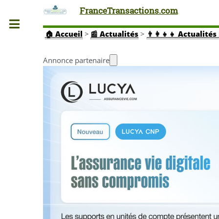
FranceTransactions.com
Toggle
🏠
Accueil
>
📰 Actualités
>
👨‍👩‍👧‍👧 Actuali
Annonce partenaire