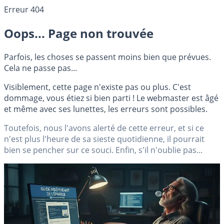
Erreur 404
Oops... Page non trouvée
Parfois, les choses se passent moins bien que prévues.
Cela ne passe pas...
Visiblement, cette page n'existe pas ou plus. C'est
dommage, vous étiez si bien parti ! Le webmaster est âgé
et même avec ses lunettes, les erreurs sont possibles.
Toutefois, nous l'avons alerté de cette erreur, et si ce
n'est plus l'heure de sa sieste quotidienne, il pourrait
bien se pencher sur ce souci. Enfin, s'il n'oublie pas...