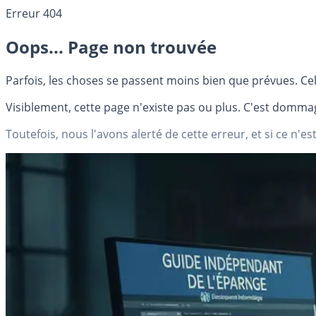
Erreur 404
Oops... Page non trouvée
Parfois, les choses se passent moins bien que prévues. Cel
Visiblement, cette page n'existe pas ou plus. C'est dommag
Toutefois, nous l'avons alerté de cette erreur, et si ce n'est