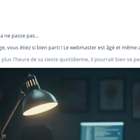
a ne passe pas...
e, vous étiez si bien parti ! Le webmaster est âgé et même a
 plus l'heure de sa sieste quotidienne, il pourrait bien se pen