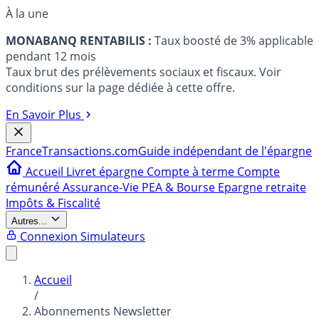
À la une
MONABANQ RENTABILIS :
Taux boosté de 3% applicable
pendant 12 mois
Taux brut des prélèvements sociaux et fiscaux. Voir
conditions sur la page dédiée à cette offre.
En Savoir Plus
France
Transactions.com
Guide indépendant de l'épargne
Accueil
Livret épargne
Compte à terme
Compte
rémunéré
Assurance-Vie
PEA & Bourse
Epargne retraite
Impôts & Fiscalité
Autres...
Connexion
Simulateurs
Accueil
/
Abonnements Newsletter