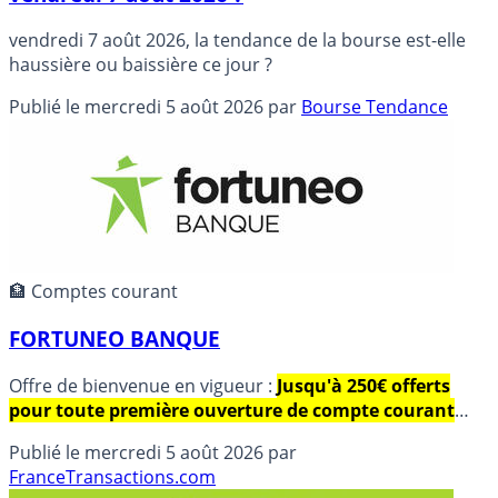
vendredi 7 août 2026, la tendance de la bourse est-elle
haussière ou baissière ce jour ?
Publié le
mercredi 5 août 2026
par
Bourse Tendance
🏦 Comptes courant
FORTUNEO BANQUE
Offre de bienvenue en vigueur :
Jusqu'à 250€ offerts
pour toute première ouverture de compte courant
jusqu'au Dimanche 23 Août 2026, sous conditions.
Publié le
mercredi 5 août 2026
par
Fortuneo banque :Carte bancaire gratuite, frais réduits.
FranceTransactions.com
Détails et avis des internautes.