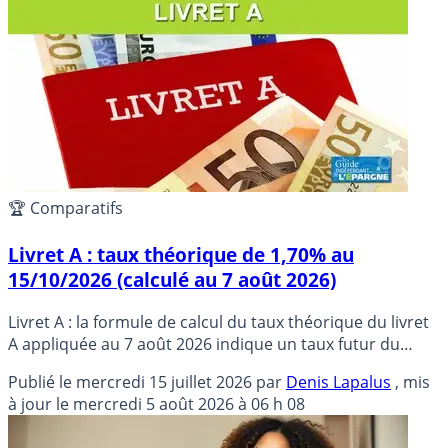
🏆 Comparatifs
Livret A : taux théorique de 1,70% au
15/10/2026 (calculé au 7 août 2026)
Livret A : la formule de calcul du taux théorique du livret
A appliquée au 7 août 2026 indique un taux futur du
livret A de 1,70%, recommandable par la Banque de
Publié le
mercredi 15 juillet 2026
par
Denis Lapalus
, mis
France au 15/10/2026.
à jour le
mercredi 5 août 2026 à 06 h 08