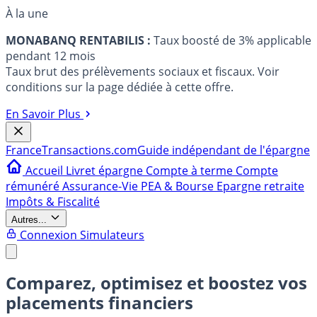
À la une
MONABANQ RENTABILIS :
Taux boosté de 3% applicable
pendant 12 mois
Taux brut des prélèvements sociaux et fiscaux. Voir
conditions sur la page dédiée à cette offre.
En Savoir Plus
France
Transactions.com
Guide indépendant de l'épargne
Accueil
Livret épargne
Compte à terme
Compte
rémunéré
Assurance-Vie
PEA & Bourse
Epargne retraite
Impôts & Fiscalité
Autres...
Connexion
Simulateurs
Comparez, optimisez et boostez vos
placements financiers