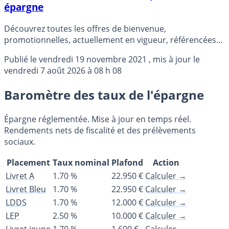
épargne
Découvrez toutes les offres de bienvenue,
promotionnelles, actuellement en vigueur, référencées
sur le Guide épargne (Livret épargne, assurance-vie, PER,
Publié le
vendredi 19 novembre 2021
, mis à jour le
Bourse, comptes bancaires, SCPI, etc.).
vendredi 7 août 2026 à 08 h 08
Baromètre des taux de l'épargne
Épargne réglementée. Mise à jour en temps réel.
Rendements nets de fiscalité et des prélèvements
sociaux.
Placement
Taux nominal
Plafond
Action
Livret A
1.70 %
22.950 €
Calculer →
Livret Bleu
1.70 %
22.950 €
Calculer →
LDDS
1.70 %
12.000 €
Calculer →
LEP
2.50 %
10.000 €
Calculer →
Livret jeune
1.70 %
1.600 €
Calculer →