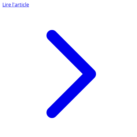
bénéficier d’une réduction d’impôt de 66 à 75% du
montant versé, selon (...)
Lire l'article