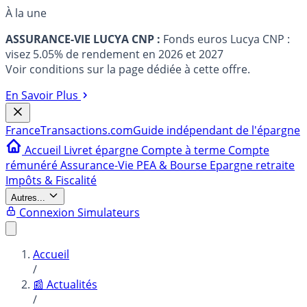
À la une
ASSURANCE-VIE LUCYA CNP :
Fonds euros Lucya CNP :
visez 5.05% de rendement en 2026 et 2027
Voir conditions sur la page dédiée à cette offre.
En Savoir Plus
France
Transactions.com
Guide indépendant de l'épargne
Accueil
Livret épargne
Compte à terme
Compte
rémunéré
Assurance-Vie
PEA & Bourse
Epargne retraite
Impôts & Fiscalité
Autres...
Connexion
Simulateurs
Accueil
/
📰 Actualités
/