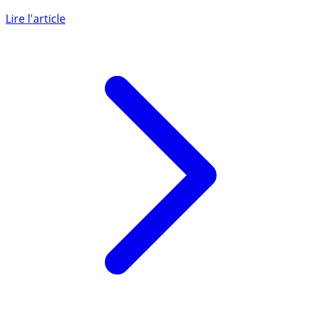
Le ministère de l’Economie a annoncé ce mercredi 18
février 2026, l’accès illégal au fichier FICOBA (fichier de
référence (...)
Lire l'article