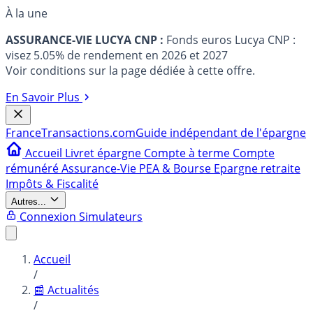
À la une
ASSURANCE-VIE LUCYA CNP :
Fonds euros Lucya CNP :
visez 5.05% de rendement en 2026 et 2027
Voir conditions sur la page dédiée à cette offre.
En Savoir Plus
France
Transactions.com
Guide indépendant de l'épargne
Accueil
Livret épargne
Compte à terme
Compte
rémunéré
Assurance-Vie
PEA & Bourse
Epargne retraite
Impôts & Fiscalité
Autres...
Connexion
Simulateurs
Accueil
/
📰 Actualités
/