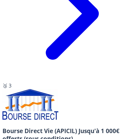
🥉 3
Bourse Direct Vie (APICIL)
Jusqu'à 1 000€
offerts (sous conditions).