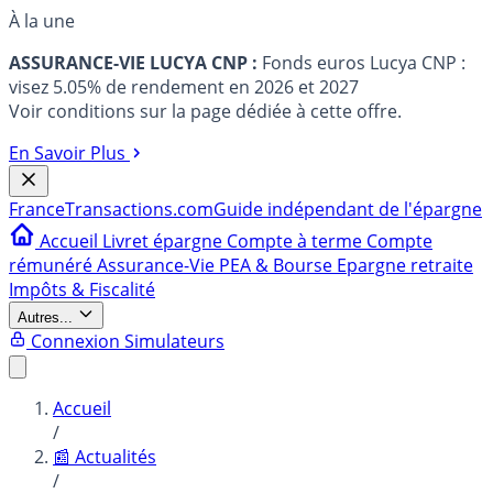
À la une
ASSURANCE-VIE LUCYA CNP :
Fonds euros Lucya CNP :
visez 5.05% de rendement en 2026 et 2027
Voir conditions sur la page dédiée à cette offre.
En Savoir Plus
France
Transactions.com
Guide indépendant de l'épargne
Accueil
Livret épargne
Compte à terme
Compte
rémunéré
Assurance-Vie
PEA & Bourse
Epargne retraite
Impôts & Fiscalité
Autres...
Connexion
Simulateurs
Accueil
/
📰 Actualités
/