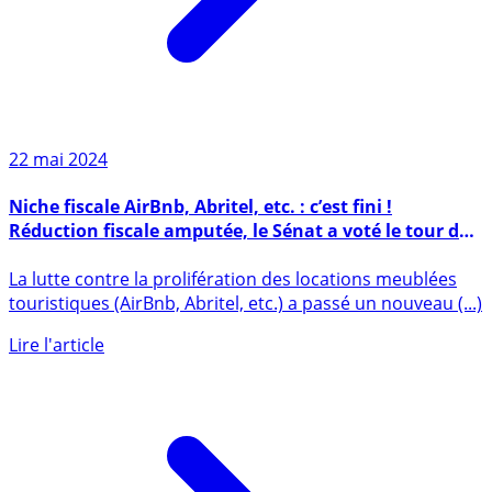
22 mai 2024
Niche fiscale AirBnb, Abritel, etc. : c’est fini !
Réduction fiscale amputée, le Sénat a voté le tour de
vis supplémentaire contre les locations meublées
La lutte contre la prolifération des locations meublées
touristiques
touristiques (AirBnb, Abritel, etc.) a passé un nouveau (...)
Lire l'article