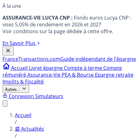
À la une
ASSURANCE-VIE LUCYA CNP :
Fonds euros Lucya CNP :
visez 5.05% de rendement en 2026 et 2027
Voir conditions sur la page dédiée à cette offre.
En Savoir Plus
France
Transactions.com
Guide indépendant de l'épargne
Accueil
Livret épargne
Compte à terme
Compte
rémunéré
Assurance-Vie
PEA & Bourse
Epargne retraite
Impôts & Fiscalité
Autres...
Connexion
Simulateurs
Accueil
/
📰 Actualités
/