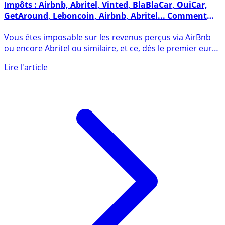
18 avril 2025
Impôts : Airbnb, Abritel, Vinted, BlaBlaCar, OuiCar,
GetAround, Leboncoin, Airbnb, Abritel... Comment
déclarer mes revenus ?
Vous êtes imposable sur les revenus perçus via AirBnb
ou encore Abritel ou similaire, et ce, dès le premier euro
perçu (...)
Lire l'article