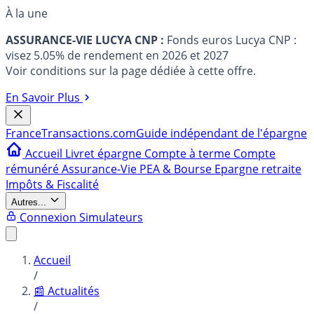
À la une
ASSURANCE-VIE LUCYA CNP :
Fonds euros Lucya CNP :
visez 5.05% de rendement en 2026 et 2027
Voir conditions sur la page dédiée à cette offre.
En Savoir Plus
France
Transactions.com
Guide indépendant de l'épargne
Accueil
Livret épargne
Compte à terme
Compte
rémunéré
Assurance-Vie
PEA & Bourse
Epargne retraite
Impôts & Fiscalité
Autres...
Connexion
Simulateurs
Accueil
/
📰 Actualités
/