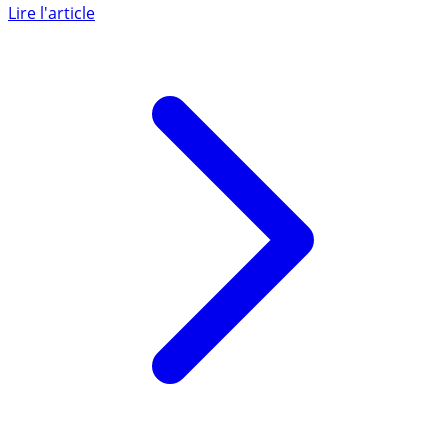
revenus perçus en 2024 sont revalorisées de (...)
Lire l'article