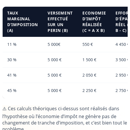
TAUX
VERSEMENT
ECONOMIE
EFFOR
MARGINAL
EFFECTUÉ
D’IMPÔT
D’ÉPA
D’IMPOSITION
SUR UN
RÉALISÉE
RÉEL (
(A)
PERIN (B)
(C = A X B)
B - C)
11 %
5 000€
550 €
4 450 €
30 %
5 000 €
1 500 €
3 500 €
41 %
5 000 €
2 050 €
2 950 €
45 %
5 000 €
2 250 €
2 750 €
⚠️ Ces calculs théoriques ci-dessus sont réalisés dans
l’hypothèse où l’économie d’impôt ne génère pas de
changement de tranche d’imposition, et c’est bien tout le
problème.