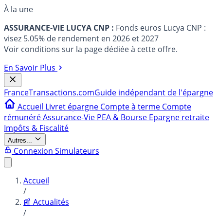
À la une
ASSURANCE-VIE LUCYA CNP :
Fonds euros Lucya CNP :
visez 5.05% de rendement en 2026 et 2027
Voir conditions sur la page dédiée à cette offre.
En Savoir Plus
France
Transactions.com
Guide indépendant de l'épargne
Accueil
Livret épargne
Compte à terme
Compte
rémunéré
Assurance-Vie
PEA & Bourse
Epargne retraite
Impôts & Fiscalité
Autres...
Connexion
Simulateurs
Accueil
/
📰 Actualités
/