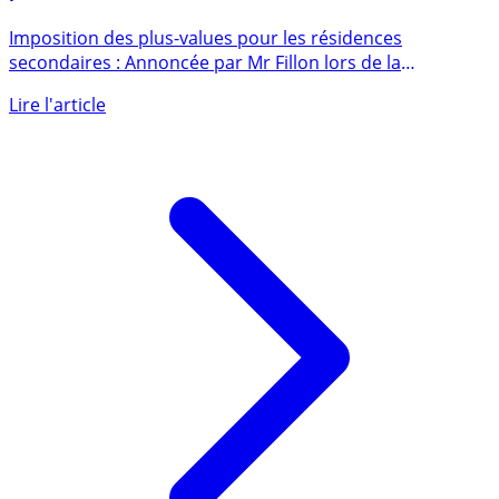
Impôts / Résidence secondaire : L’exonération des
plus-values immobilières font un retour vers le futur !
Imposition des plus-values pour les résidences
secondaires : Annoncée par Mr Fillon lors de la
présentation du plan de (...)
Lire l'article