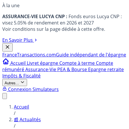
À la une
ASSURANCE-VIE LUCYA CNP :
Fonds euros Lucya CNP :
visez 5.05% de rendement en 2026 et 2027
Voir conditions sur la page dédiée à cette offre.
En Savoir Plus
France
Transactions.com
Guide indépendant de l'épargne
Accueil
Livret épargne
Compte à terme
Compte
rémunéré
Assurance-Vie
PEA & Bourse
Epargne retraite
Impôts & Fiscalité
Autres...
Connexion
Simulateurs
Accueil
/
📰 Actualités
/