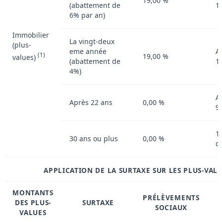
19,00 %
(abattement de
1
6% par an)
Immobilier
La vingt-deux
(plus-
eme année
A
(1)
19,00 %
values)
(abattement de
1
4%)
A
Après 22 ans
0,00 %
9
1
30 ans ou plus
0,00 %
d
APPLICATION DE LA SURTAXE SUR LES PLUS-VAL
MONTANTS
PRÉLÈVEMENTS
DES PLUS-
SURTAXE
SOCIAUX
VALUES