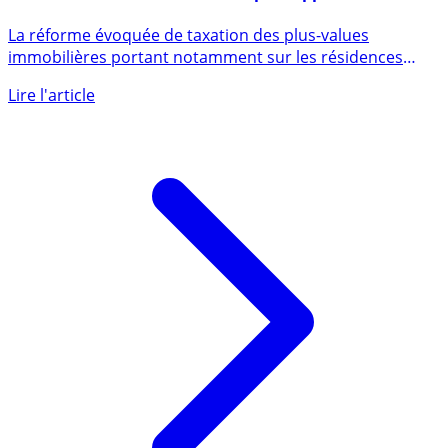
Réforme de l’imposition des plus-values
immobilières : la Cour des Comptes appelle à la
prudence
La réforme évoquée de taxation des plus-values
immobilières portant notamment sur les résidences
principales pourrait (...)
Lire l'article