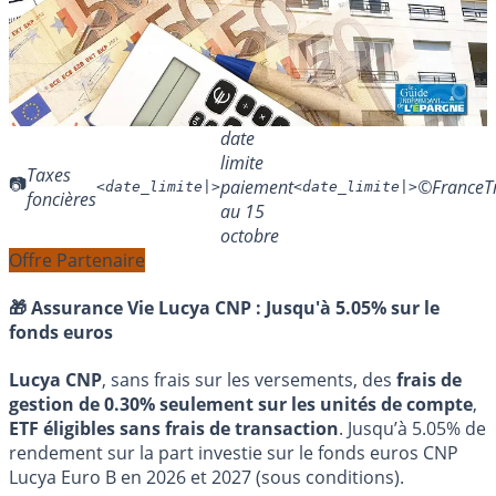
date
limite
Taxes
paiement
©FranceTr
<date_limite|>
<date_limite|>
foncières
au 15
octobre
Offre Partenaire
🎁 Assurance Vie Lucya CNP :
Jusqu'à 5.05% sur le
fonds euros
Lucya CNP
, sans frais sur les versements, des
frais de
gestion de 0.30% seulement sur les unités de compte
,
ETF éligibles sans frais de transaction
. Jusqu’à 5.05% de
rendement sur la part investie sur le fonds euros CNP
Lucya Euro B en 2026 et 2027 (sous conditions).