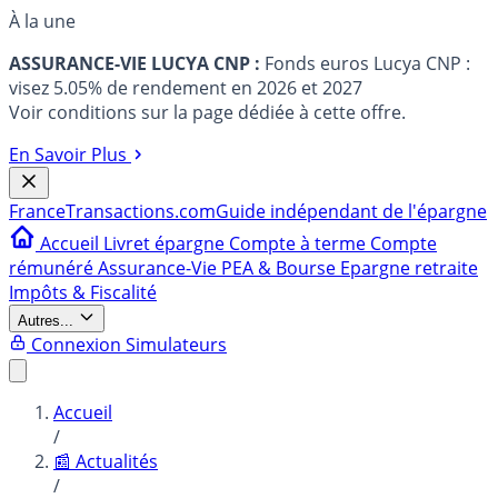
À la une
ASSURANCE-VIE LUCYA CNP :
Fonds euros Lucya CNP :
visez 5.05% de rendement en 2026 et 2027
Voir conditions sur la page dédiée à cette offre.
En Savoir Plus
France
Transactions.com
Guide indépendant de l'épargne
Accueil
Livret épargne
Compte à terme
Compte
rémunéré
Assurance-Vie
PEA & Bourse
Epargne retraite
Impôts & Fiscalité
Autres...
Connexion
Simulateurs
Accueil
/
📰 Actualités
/