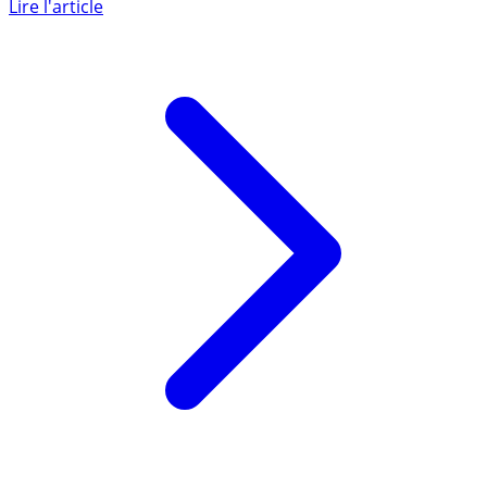
témoignage a été diffusé au journal de 20 heures sur TF1
ce lundi 1 (...)
Lire l'article