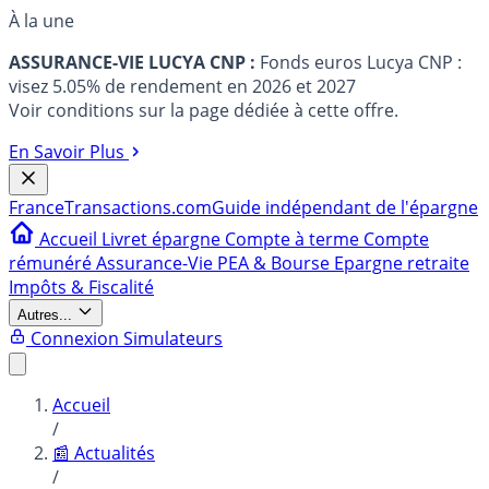
À la une
ASSURANCE-VIE LUCYA CNP :
Fonds euros Lucya CNP :
visez 5.05% de rendement en 2026 et 2027
Voir conditions sur la page dédiée à cette offre.
En Savoir Plus
France
Transactions.com
Guide indépendant de l'épargne
Accueil
Livret épargne
Compte à terme
Compte
rémunéré
Assurance-Vie
PEA & Bourse
Epargne retraite
Impôts & Fiscalité
Autres...
Connexion
Simulateurs
Accueil
/
📰 Actualités
/