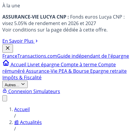
À la une
ASSURANCE-VIE LUCYA CNP :
Fonds euros Lucya CNP :
visez 5.05% de rendement en 2026 et 2027
Voir conditions sur la page dédiée à cette offre.
En Savoir Plus
France
Transactions.com
Guide indépendant de l'épargne
Accueil
Livret épargne
Compte à terme
Compte
rémunéré
Assurance-Vie
PEA & Bourse
Epargne retraite
Impôts & Fiscalité
Autres...
Connexion
Simulateurs
Accueil
/
📰 Actualités
/