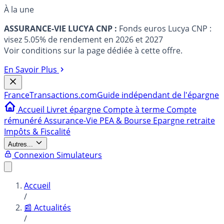
À la une
ASSURANCE-VIE LUCYA CNP :
Fonds euros Lucya CNP :
visez 5.05% de rendement en 2026 et 2027
Voir conditions sur la page dédiée à cette offre.
En Savoir Plus
France
Transactions.com
Guide indépendant de l'épargne
Accueil
Livret épargne
Compte à terme
Compte
rémunéré
Assurance-Vie
PEA & Bourse
Epargne retraite
Impôts & Fiscalité
Autres...
Connexion
Simulateurs
Accueil
/
📰 Actualités
/