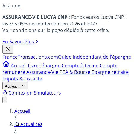
À la une
ASSURANCE-VIE LUCYA CNP :
Fonds euros Lucya CNP :
visez 5.05% de rendement en 2026 et 2027
Voir conditions sur la page dédiée à cette offre.
En Savoir Plus
France
Transactions.com
Guide indépendant de l'épargne
Accueil
Livret épargne
Compte à terme
Compte
rémunéré
Assurance-Vie
PEA & Bourse
Epargne retraite
Impôts & Fiscalité
Autres...
Connexion
Simulateurs
Accueil
/
📰 Actualités
/