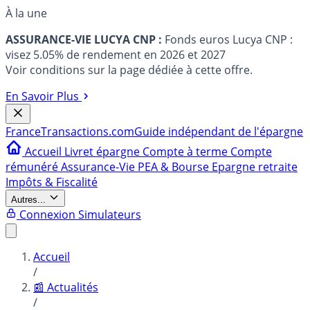
À la une
ASSURANCE-VIE LUCYA CNP :
Fonds euros Lucya CNP :
visez 5.05% de rendement en 2026 et 2027
Voir conditions sur la page dédiée à cette offre.
En Savoir Plus
France
Transactions.com
Guide indépendant de l'épargne
Accueil
Livret épargne
Compte à terme
Compte
rémunéré
Assurance-Vie
PEA & Bourse
Epargne retraite
Impôts & Fiscalité
Autres...
Connexion
Simulateurs
Accueil
/
📰 Actualités
/