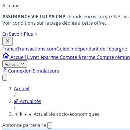
À la une
ASSURANCE-VIE LUCYA CNP :
Fonds euros Lucya CNP : vi
Voir conditions sur la page dédiée à cette offre.
En Savoir Plus
France
Transactions.com
Guide indépendant de l'épargne
Accueil
Livret épargne
Compte à terme
Compte rému
Autres...
Connexion
Simulateurs
Accueil
/
📰 Actualités
/
👨‍👩‍👧‍👧 Actualités socio-économiques
Annonce partenaire